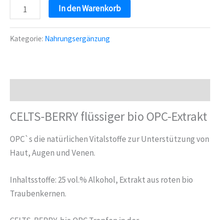
CELTS
In den Warenkorb
BERRY
OPC
Kategorie:
Nahrungsergänzung
Extrakt
50
ml
Menge
Beschreibung
CELTS-BERRY flüssiger bio OPC-Extrakt
OPC`s die natürlichen Vitalstoffe zur Unterstützung von
Haut, Augen und Venen.
Inhaltsstoffe: 25 vol.% Alkohol, Extrakt aus roten bio
Traubenkernen.