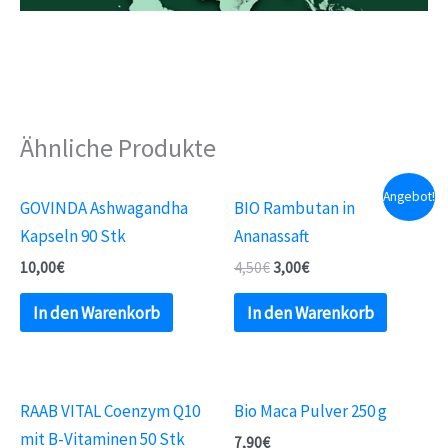
Ähnliche Produkte
Angebot!
GOVINDA Ashwagandha
BIO Rambutan in
Kapseln 90 Stk
Ananassaft
10,00
€
4,50
€
3,00
€
In den Warenkorb
In den Warenkorb
RAAB VITAL Coenzym Q10
Bio Maca Pulver 250 g
mit B-Vitaminen 50 Stk
7,90
€