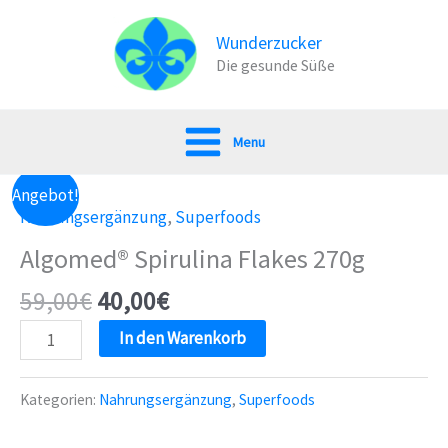
Zum
Inhalt
Wunderzucker
Die gesunde Süße
springen
Menu
Angebot!
Nahrungsergänzung
,
Superfoods
Algomed® Spirulina Flakes 270g
59,00
€
40,00
€
Algomed®
In den Warenkorb
Spirulina
Flakes
Kategorien:
Nahrungsergänzung
,
Superfoods
270g
Menge