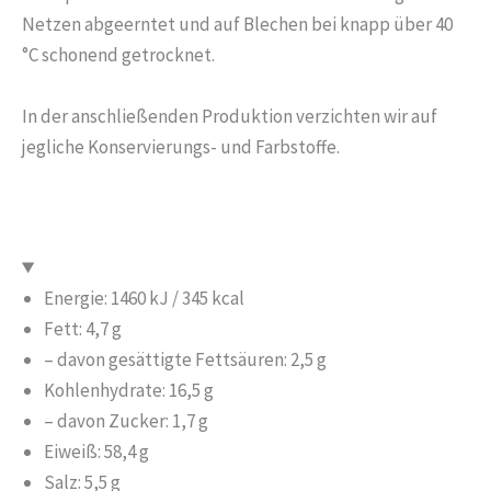
Netzen abgeerntet und auf Blechen bei knapp über 40
°C schonend getrocknet.
In der anschließenden Produktion verzichten wir auf
jegliche Konservierungs- und Farbstoffe.
Energie: 1460 kJ / 345 kcal
Fett: 4,7 g
– davon gesättigte Fettsäuren: 2,5 g
Kohlenhydrate: 16,5 g
– davon Zucker: 1,7 g
Eiweiß: 58,4 g
Salz: 5,5 g