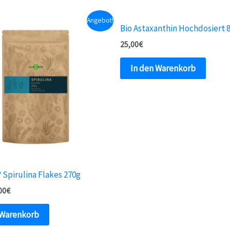
Angebot!
Bio Astaxanthin Hochdosiert
25,00
€
In den Warenkorb
Spirulina Flakes 270g
00
€
 Warenkorb