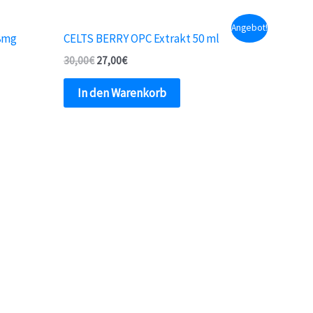
Angebot!
 8mg
CELTS BERRY OPC Extrakt 50 ml
30,00
€
27,00
€
In den Warenkorb