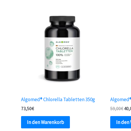
Algomed® Chlorella Tabletten 350g
Algomed® 
73,50
€
59,00
€
40,
In den Warenkorb
In den