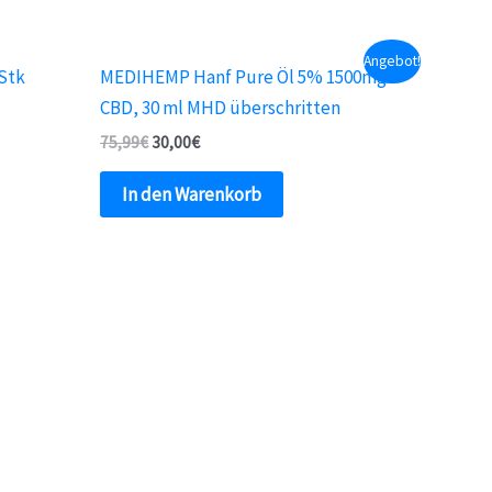
Angebot!
Stk
MEDIHEMP Hanf Pure Öl 5% 1500mg
CBD, 30 ml MHD überschritten
75,99
€
30,00
€
In den Warenkorb