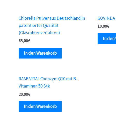
Chlorella Pulver aus Deutschland in
GOVINDA 
patentierter Qualität
10,00
€
(Glasröhrenverfahren)
In den
65,00
€
In den Warenkorb
RAAB VITAL Coenzym Q10 mit B-
Vitaminen 50 Stk
20,00
€
In den Warenkorb