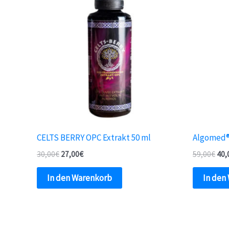
CELTS BERRY OPC Extrakt 50 ml
Algomed® 
30,00
€
27,00
€
59,00
€
40,
In den Warenkorb
In den