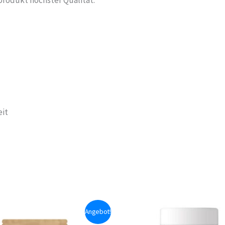
rprodukt höchster Qualität.
eit
Angebot!