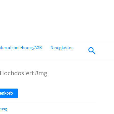
iderrufsbelehrung/AGB
Neuigkeiten
Suchen
 Hochdosiert 8mg
renkorb
zung