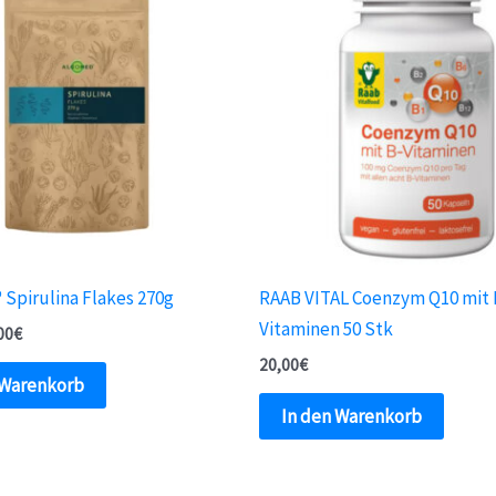
Spirulina Flakes 270g
RAAB VITAL Coenzym Q10 mit 
Vitaminen 50 Stk
00
€
20,00
€
 Warenkorb
In den Warenkorb