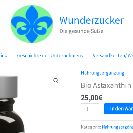
Wunderzucker
Die gesunde Süße
lick
Geschichte des Unternehmens
Versandkosten/ W
Nahrungsergänzung
Bio Astaxanthin
25,00
€
Bio
In den Wa
Astaxanthin
Hochdosiert
Kategorie:
Nahrungsergän
8mg