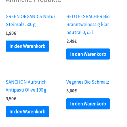
Menge
GREEN ORGANICS Natur-
BEUTELSBACHER Bio
Steinsalz 500 g
Branntweinessig klar
neutral 0,75 l
1,90
€
2,49
€
In den Warenkorb
In den Warenkorb
SANCHON Aufstrich
Veganes Bio Schmalz
Antipasti Olive 190 g
5,00
€
3,50
€
In den Warenkorb
In den Warenkorb