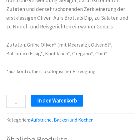
durch die Verwendung weniger, dafür exzellenter
Zutaten und der sehr schonenden Zerkleinerung der
erstklassigen Oliven. Aufs Brot, als Dip, zu Salaten und
zu Nudel- und Reisgerichten ein wahrer Genuss.
Zutaten:
Grüne Oliven* (mit Meersalz), Olivenöl*,
Balsamico Essig*, Knoblauch*, Oregano*, Chili*
*aus kontrolliert ökologischer Erzeugung
Pikante
In den Warenkorb
Olivenpaste
im
Kategorien:
Aufstriche
,
Backen und Kochen
Pfandglas
(250g)
Ähnliche Produkte