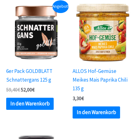
Angebot!
6er Pack GOLDBLATT
ALLOS Hof-Gemüse
Schnattergans 125 g
Meikes Mais Paprika Chili
135 g
59,40
€
52,00
€
3,30
€
In den Warenkorb
In den Warenkorb