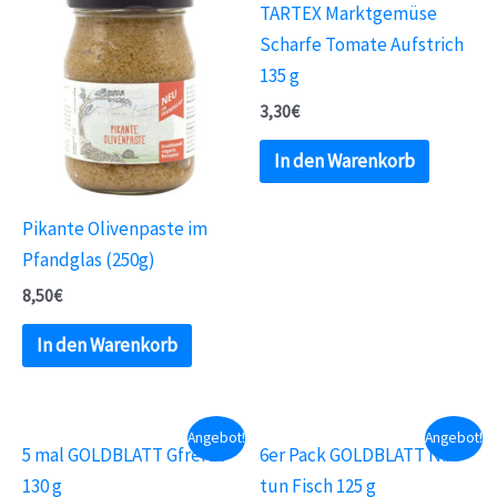
TARTEX Marktgemüse
Scharfe Tomate Aufstrich
135 g
3,30
€
In den Warenkorb
Pikante Olivenpaste im
Pfandglas (250g)
8,50
€
In den Warenkorb
Angebot!
Angebot!
5 mal GOLDBLATT Gfrei Di
6er Pack GOLDBLATT Nix
130 g
tun Fisch 125 g