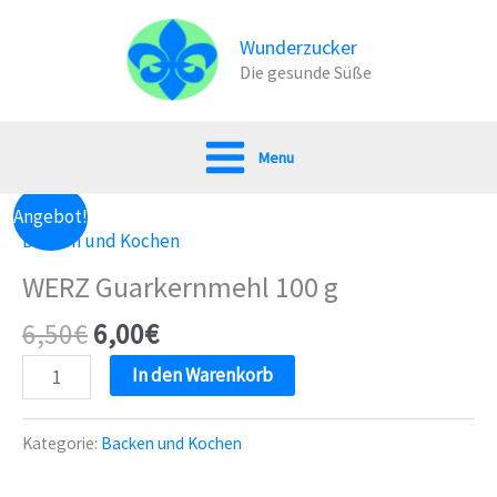
Zum
Inhalt
Wunderzucker
Die gesunde Süße
springen
Menu
Angebot!
Backen und Kochen
WERZ Guarkernmehl 100 g
6,50
€
6,00
€
WERZ
In den Warenkorb
Guarkernmehl
100
Kategorie:
Backen und Kochen
g
Menge