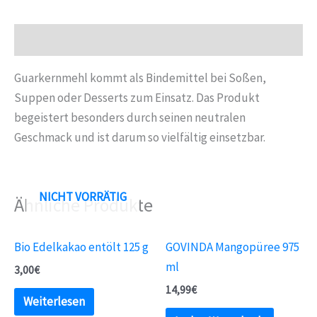
Beschreibung
Guarkernmehl kommt als Bindemittel bei Soßen,
Suppen oder Desserts zum Einsatz. Das Produkt
begeistert besonders durch seinen neutralen
Geschmack und ist darum so vielfältig einsetzbar.
NICHT VORRÄTIG
Ähnliche Produkte
Bio Edelkakao entölt 125 g
GOVINDA Mangopüree 975
ml
3,00
€
14,99
€
Weiterlesen