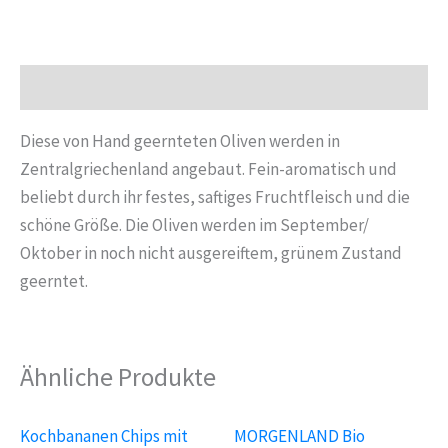
ohne
Stein
315
Beschreibung
g
Menge
Diese von Hand geernteten Oliven werden in
Zentralgriechenland angebaut. Fein-aromatisch und
beliebt durch ihr festes, saftiges Fruchtfleisch und die
schöne Größe. Die Oliven werden im September/
Oktober in noch nicht ausgereiftem, grünem Zustand
geerntet.
Ähnliche Produkte
Kochbananen Chips mit
MORGENLAND Bio