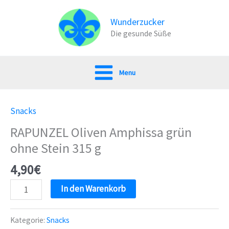
Zum
Inhalt
Wunderzucker
Die gesunde Süße
springen
Menu
Snacks
RAPUNZEL Oliven Amphissa grün
ohne Stein 315 g
4,90
€
RAPUNZEL
In den Warenkorb
Oliven
Amphissa
Kategorie:
Snacks
grün