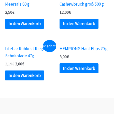
Meersalz 80 g
Cashewbruch groß 500 g
2,50
€
12,00
€
In den Warenkorb
In den Warenkorb
Angebot!
Lifebar Rohkost Riegel
HEMPIONS Hanf Flips 70 g
Schokolade 47g
3,00
€
2,19
€
2,00
€
In den Warenkorb
In den Warenkorb