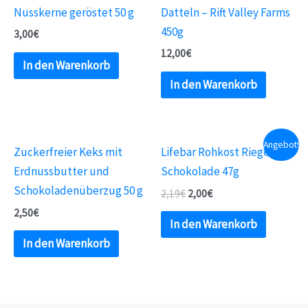
Nusskerne geröstet 50 g
Datteln – Rift Valley Farms
450g
3,00
€
12,00
€
In den Warenkorb
In den Warenkorb
Angebot!
Zuckerfreier Keks mit
Lifebar Rohkost Riegel
Erdnussbutter und
Schokolade 47g
Schokoladenüberzug 50 g
2,19
€
2,00
€
2,50
€
In den Warenkorb
In den Warenkorb