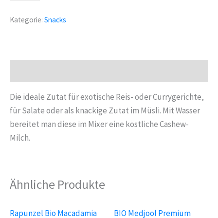
Bio
Cashewbruch
Kategorie:
Snacks
groß
500
g
Menge
Beschreibung
Die ideale Zutat für exotische Reis- oder Currygerichte,
für Salate oder als knackige Zutat im Müsli. Mit Wasser
bereitet man diese im Mixer eine köstliche Cashew-
Milch.
Ähnliche Produkte
Rapunzel Bio Macadamia
BIO Medjool Premium