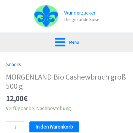
Zum
Inhalt
Wunderzucker
Die gesunde Süße
springen
Menu
Snacks
MORGENLAND Bio Cashewbruch groß
500 g
12,00
€
Verfügbar bei Nachbestellung
MORGENLAND
In den Warenkorb