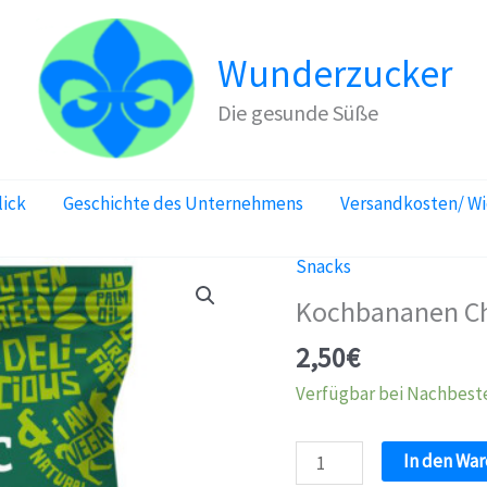
Wunderzucker
Die gesunde Süße
lick
Geschichte des Unternehmens
Versandkosten/ W
Snacks
Kochbananen Chi
2,50
€
Verfügbar bei Nachbest
Kochbananen
In den Wa
Chips