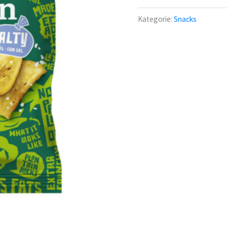
mit
Kategorie:
Snacks
Meersalz
80
g
Menge