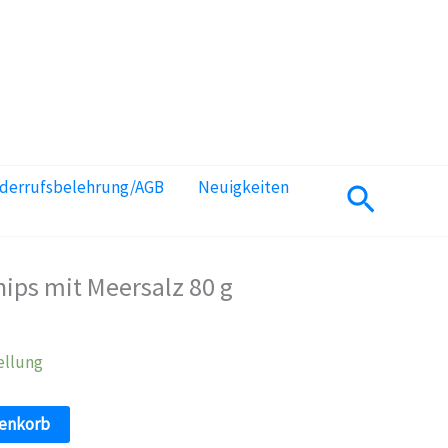
iderrufsbelehrung/AGB
Neuigkeiten
Suchen
ps mit Meersalz 80 g
ellung
renkorb