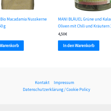
 Bio Macadamia Nusskerne
MANI BLÄUEL Grüne und Kal
50 g
Oliven mit Chili und Kräutern
4,50
€
 Warenkorb
In den Warenkorb
Kontakt
Impressum
Datenschutzerklärung / Cookie Policy