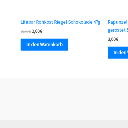
Lifebar Rohkost Riegel Schokolade 47g
Rapunzel
geröstet 
2,19
€
2,00
€
3,00
€
In den Warenkorb
In den