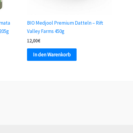
amata
BIO Medjool Premium Datteln – Rift
 205g
Valley Farms 450g
12,00
€
In den Warenkorb