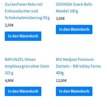
Zuckerfreier Keks mit
GOVINDA Snack Balls
Erdnussbutter und
Mandel 100 g
Schokoladenüberzug 50 g
3,00
€
2,50
€
In den Warenkorb
In den Warenkorb
RAPUNZEL Oliven
BIO Medjool Premium
Amphissa grün ohne Stein
Datteln – Rift Valley Farms
315 g
450g
4,90
€
12,00
€
In den Warenkorb
In den Warenkorb