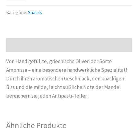
Bio
Oliven
Kategorie:
Snacks
grün-
gefüllt
mit-
Mandeln-
Beschreibung
190g
Menge
Von Hand gefüllte, griechische Oliven der Sorte
Amphissa – eine besondere handwerkliche Spezialität!
Durch ihren aromatischen Geschmack, den knackigen
Biss und die milde, leicht süßliche Note der Mandel
bereichern sie jeden Antipasti-Teller.
Ähnliche Produkte