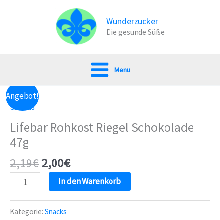
Zum
Inhalt
Wunderzucker
Die gesunde Süße
springen
Menu
Angebot!
Snacks
Lifebar Rohkost Riegel Schokolade
47g
2,19
€
2,00
€
Lifebar
In den Warenkorb
Rohkost
Riegel
Kategorie:
Snacks
Schokolade