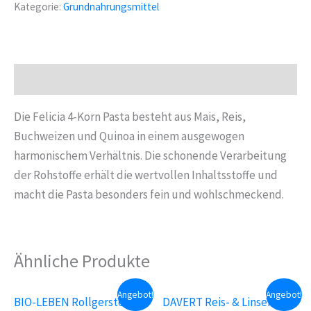
Kategorie:
Grundnahrungsmittel
Penne
500
g
Menge
Beschreibung
Die Felicia 4-Korn Pasta besteht aus Mais, Reis,
Buchweizen und Quinoa in einem ausgewogen
harmonischem Verhältnis. Die schonende Verarbeitung
der Rohstoffe erhält die wertvollen Inhaltsstoffe und
macht die Pasta besonders fein und wohlschmeckend.
Ähnliche Produkte
Angebot!
Angebot!
BIO-LEBEN Rollgerste 400
DAVERT Reis- & Linsen