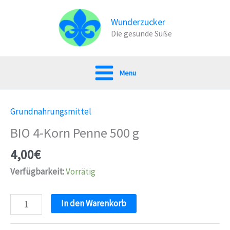
Zum
Inhalt
Wunderzucker
Die gesunde Süße
springen
Menu
Grundnahrungsmittel
BIO 4-Korn Penne 500 g
4,00
€
Verfügbarkeit:
Vorrätig
BIO
In den Warenkorb
4-
Korn