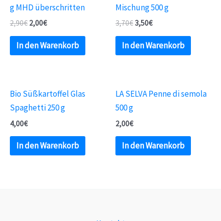
g MHD überschritten
Mischung 500 g
2,90
€
2,00
€
3,70
€
3,50
€
In den Warenkorb
In den Warenkorb
Bio Süßkartoffel Glas
LA SELVA Penne di semola
Spaghetti 250 g
500 g
4,00
€
2,00
€
In den Warenkorb
In den Warenkorb