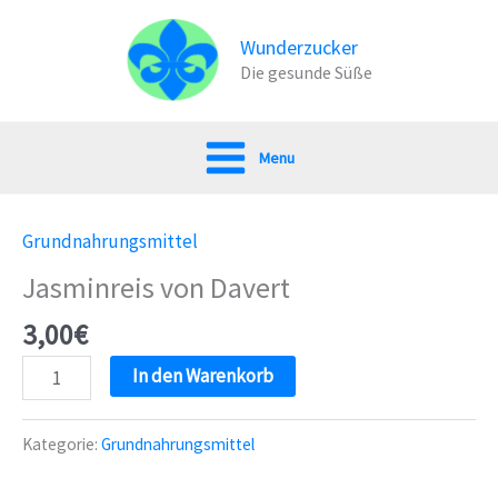
Zum
Inhalt
Wunderzucker
Die gesunde Süße
springen
Menu
Grundnahrungsmittel
Jasminreis von Davert
3,00
€
Jasminreis
In den Warenkorb
von
Davert
Kategorie:
Grundnahrungsmittel
Menge