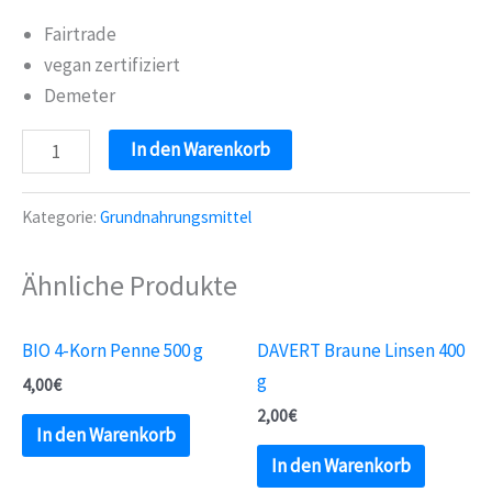
Fairtrade
vegan zertifiziert
Demeter
DAVERT
In den Warenkorb
Reis-
&
Kategorie:
Grundnahrungsmittel
Linsen
Mischung
Ähnliche Produkte
500
g
BIO 4-Korn Penne 500 g
DAVERT Braune Linsen 400
Menge
g
4,00
€
2,00
€
In den Warenkorb
In den Warenkorb