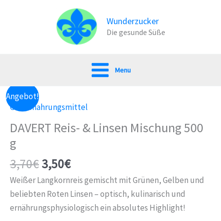
Zum
Inhalt
Wunderzucker
Die gesunde Süße
springen
Menu
Angebot!
Grundnahrungsmittel
DAVERT Reis- & Linsen Mischung 500
g
3,70
€
3,50
€
Weißer Langkornreis gemischt mit Grünen, Gelben und
beliebten Roten Linsen – optisch, kulinarisch und
ernährungsphysiologisch ein absolutes Highlight!