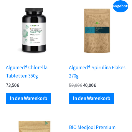
Angebot!
Algomed® Chlorella
Algomed® Spirulina Flakes
Tabletten 350g
270g
73,50
€
59,00
€
40,00
€
In den Warenkorb
In den Warenkorb
BIO Medjool Premium