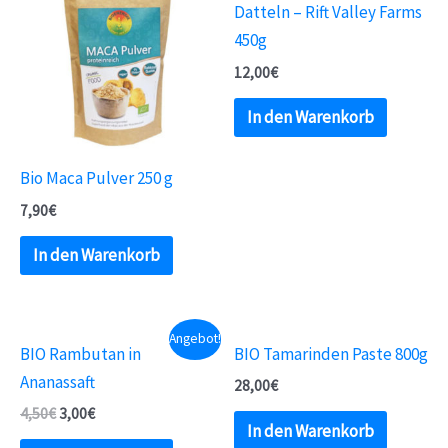
Datteln – Rift Valley Farms
450g
12,00
€
In den Warenkorb
Bio Maca Pulver 250 g
7,90
€
In den Warenkorb
Angebot!
BIO Rambutan in
BIO Tamarinden Paste 800g
Ananassaft
28,00
€
4,50
€
3,00
€
In den Warenkorb