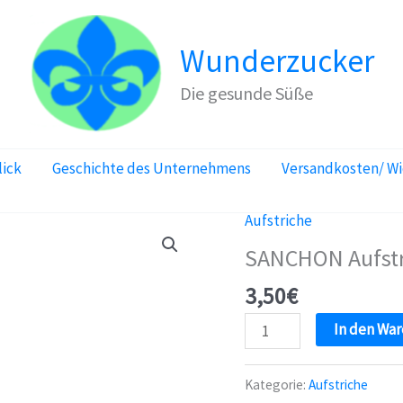
Wunderzucker
Die gesunde Süße
lick
Geschichte des Unternehmens
Versandkosten/ W
Aufstriche
SANCHON Aufstri
3,50
€
SANCHON
In den Wa
Aufstrich
Antipasti
Kategorie:
Aufstriche
Olive