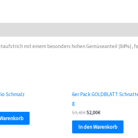
190
g
Menge
 Brotaufstrich mit einem besonders hohen Gemüseanteil (84%), 
Bio Schmalz
6er Pack GOLDBLATT Schnatte
g
59,40
€
52,00
€
 Warenkorb
In den Warenkorb