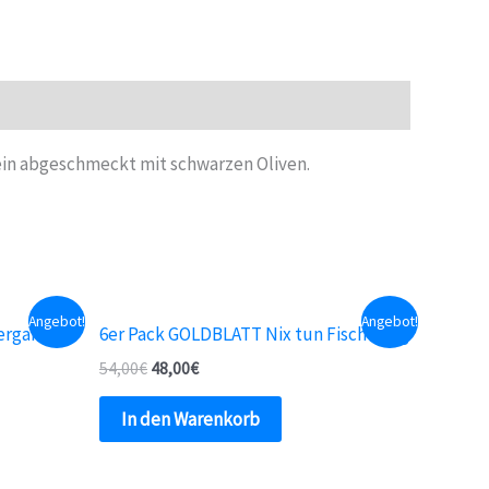
fein abgeschmeckt mit schwarzen Oliven.
Angebot!
Angebot!
rgans 125
6er Pack GOLDBLATT Nix tun Fisch 125 g
54,00
€
48,00
€
In den Warenkorb