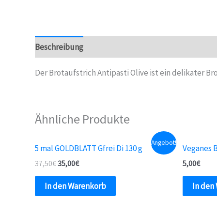
Beschreibung
Der Brotaufstrich Antipasti Olive ist ein delikater
Ähnliche Produkte
Angebot!
5 mal GOLDBLATT Gfrei Di 130 g
Veganes 
37,50
€
35,00
€
5,00
€
In den Warenkorb
In den