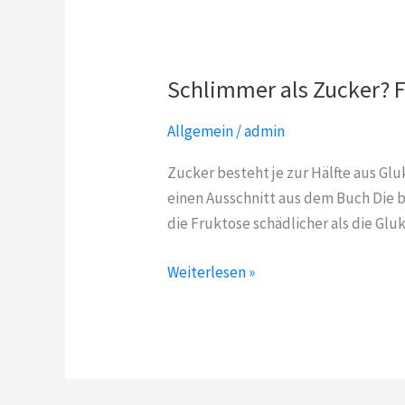
Schlimmer als Zucker? F
Allgemein
/
admin
Zucker besteht je zur Hälfte aus Gl
einen Ausschnitt aus dem Buch Die b
die Fruktose schädlicher als die Gluko
Schlimmer
Weiterlesen »
als
Zucker?
Fruktose!