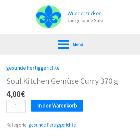
Zum
Inhalt
Wunderzucker
Die gesunde Süße
springen
Menu
gesunde Fertiggerichte
Soul Kitchen Gemüse Curry 370 g
4,00
€
Soul
In den Warenkorb
Kitchen
Gemüse
Kategorie:
gesunde Fertiggerichte
Curry
370