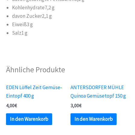
Kohlenhydrate
7,2 g
davon Zucker
2,1 g
Eiweiß
3 g
Salz
1 g
Ähnliche Produkte
EDEN Löffel Zeit Gemüse-
ANTERSDORFER MÜHLE
Eintopf 400 g
Quinoa Gemüsetopf 150 g
4,00
€
3,00
€
In den Warenkorb
In den Warenkorb