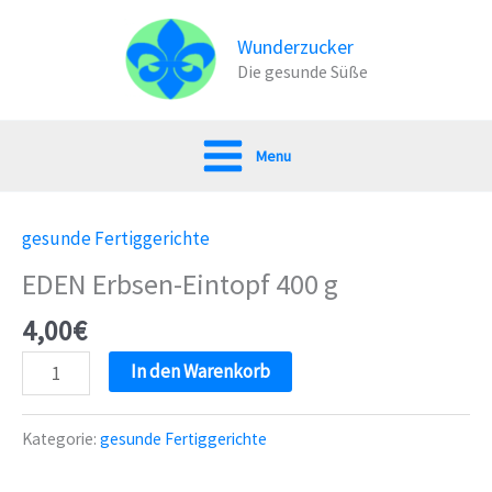
Zum
Inhalt
Wunderzucker
Die gesunde Süße
springen
Menu
gesunde Fertiggerichte
EDEN Erbsen-Eintopf 400 g
4,00
€
EDEN
In den Warenkorb
Erbsen-
Eintopf
Kategorie:
gesunde Fertiggerichte
400
g