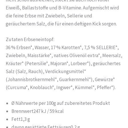
Eiweiß, Ballaststoffe und B-Vitamine. Aufgemischt wird
die feine Erbse mit Zwiebeln, Sellerie und
geräuchertem Salz, die für einen deftigen Kick sorgen.
Zutaten Erbseneintopf:
36 % Erbsen*, Wasser, 17 % Karotten*, 7,5 % SELLERIE*,
Zwiebeln, Maisstärke*, natives Olivenöl extra*, Meersalz,
Kräuter* (Petersilie*, Majoran*, Lorbeer*), geräuchertes
Salz (Salz, Rauch), Verdickungsmittel*
(Johannisbrotkernmehl*, Guarkernmehl*), Gewürze*
(Curcuma*, Knoblauch*, Ingwer*, Kümmel*, Pfeffer*).
Ø Nährwerte per 100g auf zubereitetes Produkt
Brennwert
247 kJ / 59 kcal
Fett
1,3 g
davon gesättigte Fettsäuren
0,2 g