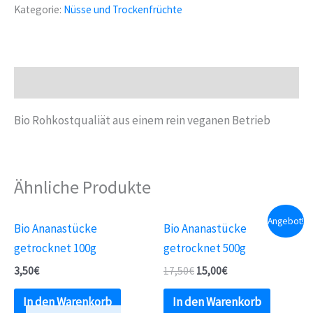
Sauerkirschen
Kategorie:
Nüsse und Trockenfrüchte
getrocknet
100g
-
Rohe,
Beschreibung
Entsteinte
und
Bio Rohkostqualiät aus einem rein veganen Betrieb
Sonnengetrocknete
Kirschen
Menge
Ähnliche Produkte
Angebot!
Bio Ananastücke
Bio Ananastücke
getrocknet 100g
getrocknet 500g
3,50
€
17,50
€
15,00
€
In den Warenkorb
In den Warenkorb