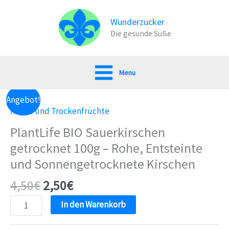
Zum
Inhalt
Wunderzucker
Die gesunde Süße
springen
Menu
Angebot!
Nüsse und Trockenfrüchte
PlantLife BIO Sauerkirschen
getrocknet 100g – Rohe, Entsteinte
und Sonnengetrocknete Kirschen
4,50
€
2,50
€
PlantLife
In den Warenkorb
BIO