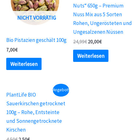
Nuts“ 650g – Premium
Nuss Mix aus 5 Sorten
NICHT VORRÄTIG
Rohen, Ungerösteten und
Ungesalzenen Nüssen
Bio Pistazien geschält 100g
24,99
€
20,00
€
7,00
€
Weiterlesen
Weiterlesen
Angebot!
PlantLife BIO
Sauerkirschen getrocknet
100g – Rohe, Entsteinte
und Sonnengetrocknete
Kirschen
4,50
€
2,50
€