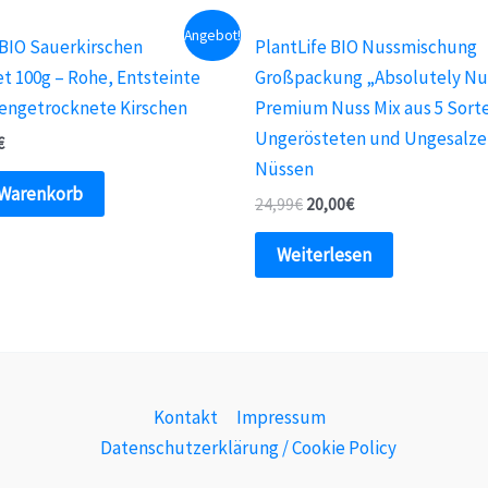
Angebot!
 BIO Sauerkirschen
PlantLife BIO Nussmischung
t 100g – Rohe, Entsteinte
Großpackung „Absolutely Nut
engetrocknete Kirschen
Premium Nuss Mix aus 5 Sort
Ungerösteten und Ungesalz
€
Nüssen
 Warenkorb
24,99
€
20,00
€
Weiterlesen
Kontakt
Impressum
Datenschutzerklärung / Cookie Policy