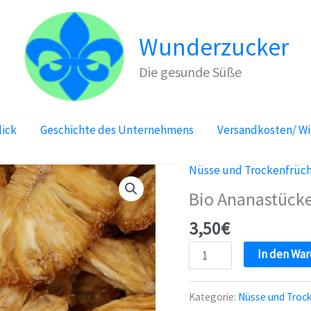
Wunderzucker
Die gesunde Süße
lick
Geschichte des Unternehmens
Versandkosten/ W
Nüsse und Trockenfrüc
Bio Ananastücke
3,50
€
Bio
In den Wa
Ananastücke
getrocknet
Kategorie:
Nüsse und Troc
100g