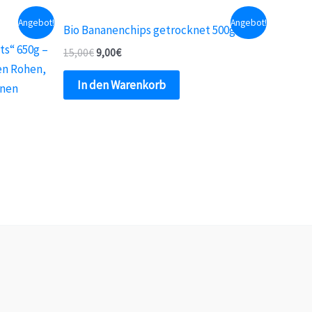
Angebot!
Angebot!
Bio Bananenchips getrocknet 500g
s“ 650g –
15,00
€
9,00
€
en Rohen,
In den Warenkorb
enen