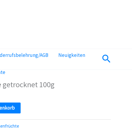
iderrufsbelehrung/AGB
Neuigkeiten
Suchen
hte
 getrocknet 100g
renkorb
kenfrüchte