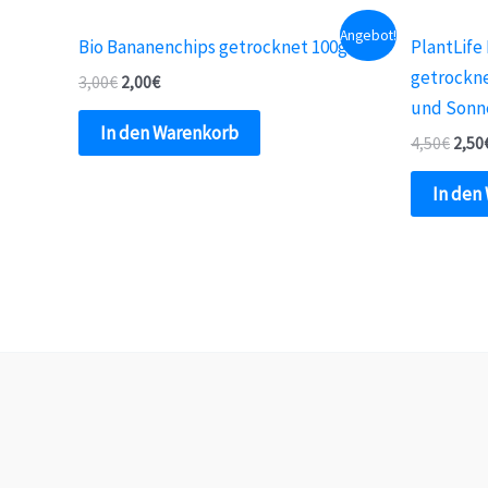
Angebot!
Bio Bananenchips getrocknet 100g
PlantLife
getrockne
3,00
€
2,00
€
und Sonn
In den Warenkorb
4,50
€
2,50
In den