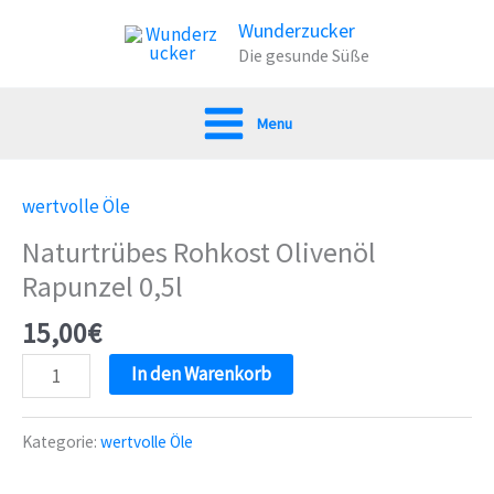
Zum
Wunderzucker
Inhalt
Die gesunde Süße
springen
Menu
wertvolle Öle
Naturtrübes Rohkost Olivenöl
Rapunzel 0,5l
15,00
€
Naturtrübes
In den Warenkorb
Rohkost
Olivenöl
Kategorie:
wertvolle Öle
Rapunzel
0,5l