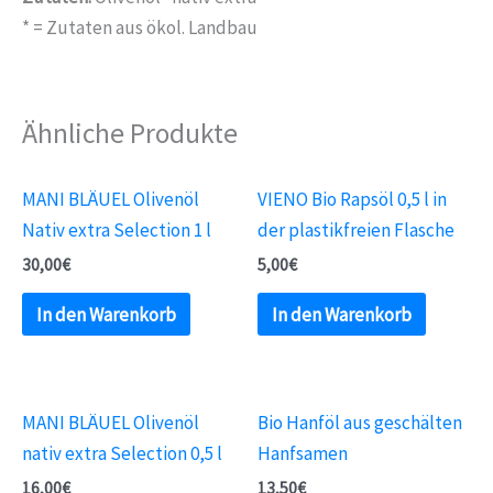
* = Zutaten aus ökol. Landbau
Ähnliche Produkte
MANI BLÄUEL Olivenöl
VIENO Bio Rapsöl 0,5 l in
Nativ extra Selection 1 l
der plastikfreien Flasche
30,00
€
5,00
€
In den Warenkorb
In den Warenkorb
MANI BLÄUEL Olivenöl
Bio Hanföl aus geschälten
nativ extra Selection 0,5 l
Hanfsamen
16,00
€
13,50
€