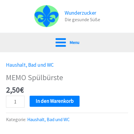
Zum
Inhalt
Wunderzucker
Die gesunde Süße
springen
Menu
Haushalt, Bad und WC
MEMO Spülbürste
2,50
€
MEMO
In den Warenkorb
Spülbürste
Menge
Kategorie:
Haushalt, Bad und WC