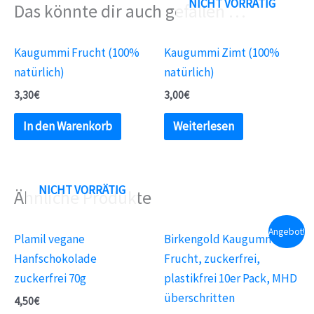
NICHT VORRÄTIG
Das könnte dir auch gefallen …
Kaugummi Frucht (100%
Kaugummi Zimt (100%
natürlich)
natürlich)
3,30
€
3,00
€
In den Warenkorb
Weiterlesen
NICHT VORRÄTIG
Ähnliche Produkte
Angebot!
Plamil vegane
Birkengold Kaugummi
Hanfschokolade
Frucht, zuckerfrei,
zuckerfrei 70g
plastikfrei 10er Pack, MHD
überschritten
4,50
€