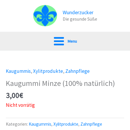
Zum
Inhalt
Wunderzucker
Die gesunde Süße
springen
Menu
Kaugummis
,
Xylitprodukte
,
Zahnpflege
Kaugummi Minze (100% natürlich)
3,00
€
Nicht vorrätig
Kategorien:
Kaugummis
,
Xylitprodukte
,
Zahnpflege