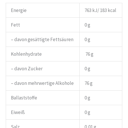
Energie
763 kJ/ 183 kcal
Fett
0 g
– davon gesättigte Fettsäuren
0 g
Kohlenhydrate
76 g
– davon Zucker
0 g
– davon mehrwertige Alkohole
76 g
Ballaststoffe
0 g
Eiweiß
0 g
Salz
0,01 g