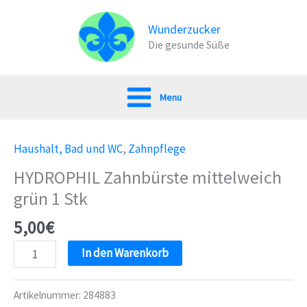
Zum
Inhalt
Wunderzucker
Die gesunde Süße
springen
Menu
Haushalt, Bad und WC
,
Zahnpflege
HYDROPHIL Zahnbürste mittelweich
grün 1 Stk
5,00
€
HYDROPHIL
In den Warenkorb
Zahnbürste
mittelweich
Artikelnummer:
284883
grün