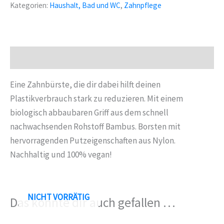
Kategorien:
Haushalt, Bad und WC
,
Zahnpflege
1
Stk
Menge
Beschreibung
Eine Zahnbürste, die dir dabei hilft deinen
Plastikverbrauch stark zu reduzieren. Mit einem
biologisch abbaubaren Griff aus dem schnell
nachwachsenden Rohstoff Bambus. Borsten mit
hervorragenden Putzeigenschaften aus Nylon.
Nachhaltig und 100% vegan!
NICHT VORRÄTIG
Das könnte dir auch gefallen …