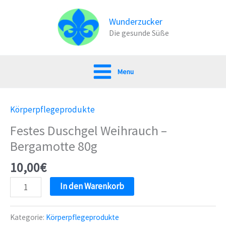
Zum
Inhalt
Wunderzucker
Die gesunde Süße
springen
Menu
Körperpflegeprodukte
Festes Duschgel Weihrauch –
Bergamotte 80g
10,00
€
Festes
In den Warenkorb
Duschgel
Weihrauch
Kategorie:
Körperpflegeprodukte
–