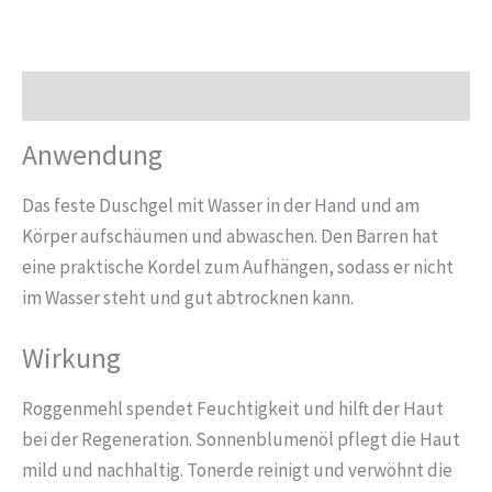
Bergamotte
80g
Menge
Beschreibung
Anwendung
Das feste Duschgel mit Wasser in der Hand und am
Körper aufschäumen und abwaschen. Den Barren hat
eine praktische Kordel zum Aufhängen, sodass er nicht
im Wasser steht und gut abtrocknen kann.
Wirkung
Roggenmehl spendet Feuchtigkeit und hilft der Haut
bei der Regeneration. Sonnenblumenöl pflegt die Haut
mild und nachhaltig. Tonerde reinigt und verwöhnt die