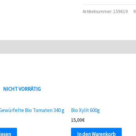
Salsa
Artikelnummer:
159619
K
piccante
340
g
Menge
NICHT VORRÄTIG
Gewürfelte Bio Tomaten 340 g
Bio Xylit 600g
15,00
€
lesen
In den Warenkorb