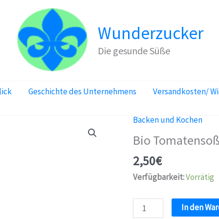
Wunderzucker
Die gesunde Süße
lick
Geschichte des Unternehmens
Versandkosten/ W
Backen und Kochen
Bio Tomatensoße
2,50
€
Verfügbarkeit:
Vorrätig
Bio
In den Wa
Tomatensoße