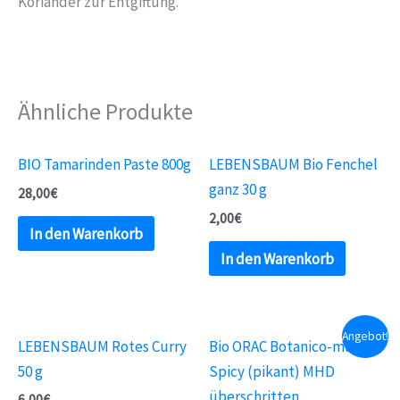
Koriander zur Entgiftung.
Ähnliche Produkte
BIO Tamarinden Paste 800g
LEBENSBAUM Bio Fenchel
ganz 30 g
28,00
€
2,00
€
In den Warenkorb
In den Warenkorb
Angebot!
LEBENSBAUM Rotes Curry
Bio ORAC Botanico-mix
50 g
Spicy (pikant) MHD
überschritten
6,00
€