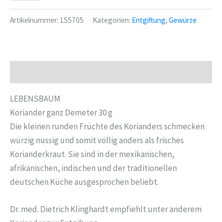
Koriander
ganz
Artikelnummer:
155705
Kategorien:
Entgiftung
,
Gewürze
Demeter-
Anbau
30
g
Beschreibung
Menge
LEBENSBAUM
Koriander ganz Demeter 30 g
Die kleinen runden Früchte des Korianders schmecken
würzig nussig und somit völlig anders als frisches
Korianderkraut. Sie sind in der mexikanischen,
afrikanischen, indischen und der traditionellen
deutschen Küche ausgesprochen beliebt.
Dr. med. Dietrich Klinghardt empfiehlt unter anderem