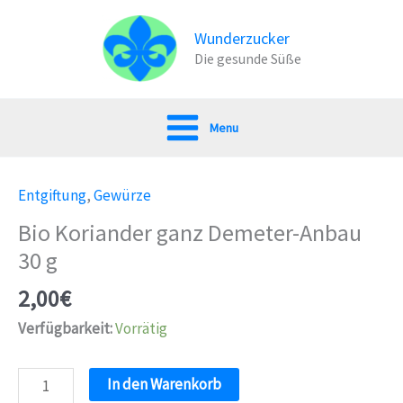
Zum
Inhalt
Wunderzucker
Die gesunde Süße
springen
Menu
Entgiftung
,
Gewürze
Bio Koriander ganz Demeter-Anbau
30 g
2,00
€
Verfügbarkeit:
Vorrätig
Bio
In den Warenkorb