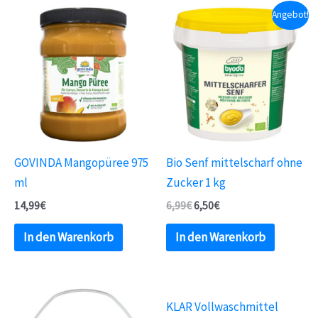
Angebot!
GOVINDA Mangopüree 975
Bio Senf mittelscharf ohne
ml
Zucker 1 kg
14,99
€
6,99
€
6,50
€
In den Warenkorb
In den Warenkorb
KLAR Vollwaschmittel